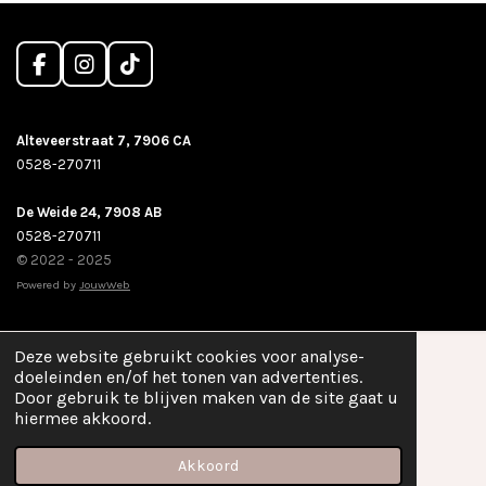
F
I
T
a
n
i
c
s
k
e
t
T
Alteveerstraat 7, 7906 CA
b
a
o
0528-270711
o
g
k
o
r
De Weide 24, 7908 AB
k
a
m
0528-270711
© 2022 - 2025
Powered by
JouwWeb
Deze website gebruikt cookies voor analyse-
doeleinden en/of het tonen van advertenties.
Door gebruik te blijven maken van de site gaat u
hiermee akkoord.
Akkoord