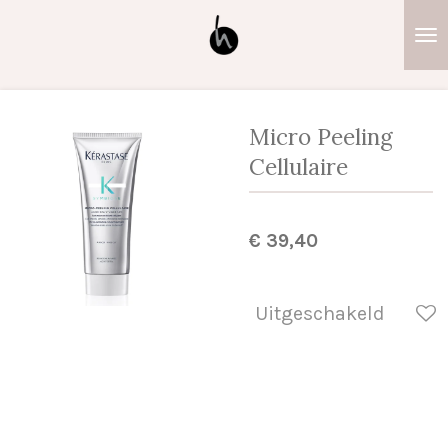
Ga
direct
naar
de
hoofdinhoud
Micro Peeling
Cellulaire
€ 39,40
Uitgeschakeld