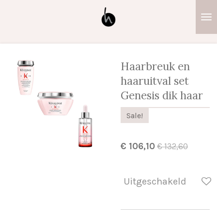
Ga
direct
naar
de
hoofdinhoud
Haarbreuk en
haaruitval set
Genesis dik haar
Sale!
€ 106,10
€ 132,60
Uitgeschakeld