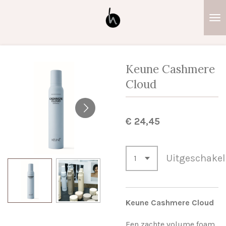
Ga
direct
naar
de
hoofdinhoud
Keune Cashmere
Cloud
€ 24,45
Uitgeschake
Keune Cashmere Cloud
Een zachte volume foam