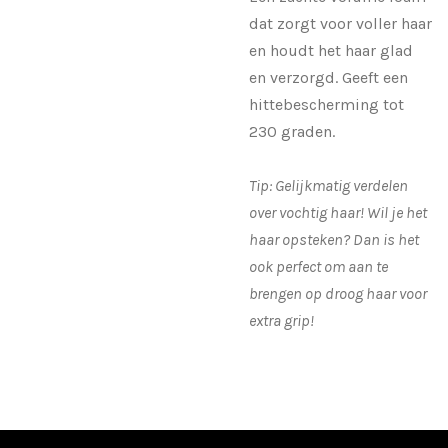
dat zorgt voor voller haar
en houdt het haar glad
en verzorgd. Geeft een
hittebescherming tot
230 graden.
Tip: Gelijkmatig verdelen
over vochtig haar! Wil je het
haar opsteken? Dan is het
ook perfect om aan te
brengen op droog haar voor
extra grip!