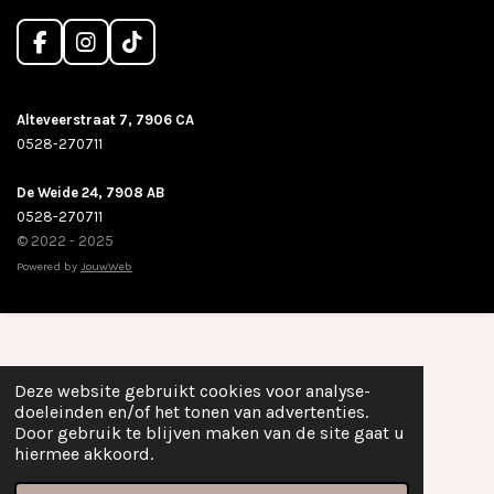
F
I
T
a
n
i
c
s
k
e
t
T
Alteveerstraat 7, 7906 CA
b
a
o
0528-270711
o
g
k
o
r
De Weide 24, 7908 AB
k
a
m
0528-270711
© 2022 - 2025
Powered by
JouwWeb
Deze website gebruikt cookies voor analyse-
doeleinden en/of het tonen van advertenties.
Door gebruik te blijven maken van de site gaat u
hiermee akkoord.