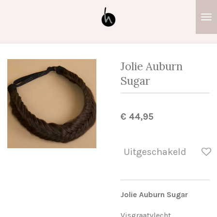
Ga
direct
naar
de
hoofdinhoud
Jolie Auburn
Sugar
€ 44,95
Uitgeschakeld
Jolie Auburn Sugar
Visgraatvlecht