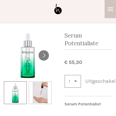
Ga
direct
naar
de
hoofdinhoud
Serum
Potentialiste
€ 55,30
Uitgeschake
Serum Potentialist