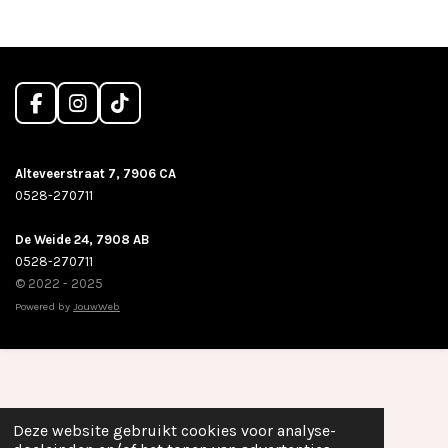
F
I
T
a
n
i
c
s
k
e
t
T
Alteveerstraat 7, 7906 CA
b
a
o
0528-270711
o
g
k
o
r
De Weide 24, 7908 AB
k
a
m
0528-270711
© 2022 - 2025
Powered by
JouwWeb
Deze website gebruikt cookies voor analyse-