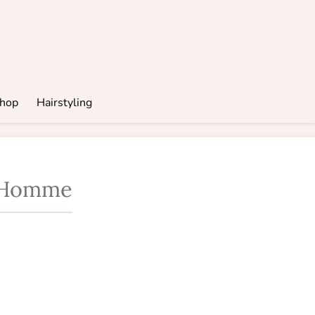
hop
Hairstyling
e Homme