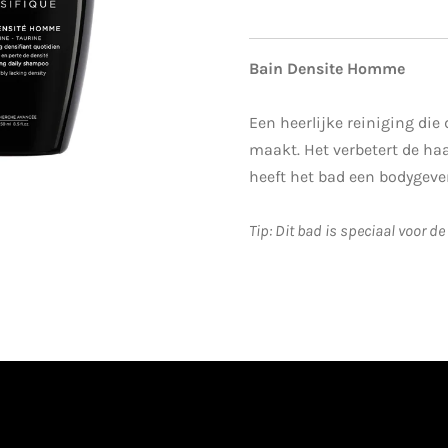
Bain Densite Homme
Een heerlijke reiniging die
maakt. Het verbetert de ha
heeft het bad een bodygeve
Tip: Dit bad is speciaal voor d