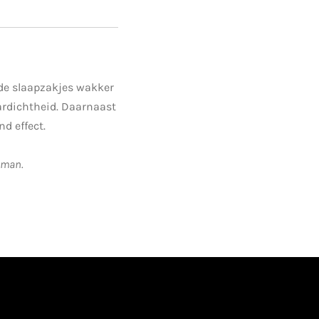
 de slaapzakjes wakker
ardichtheid. Daarnaast
nd effect.
e man.