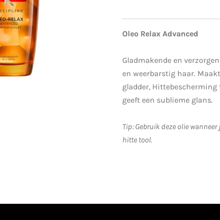
Oleo Relax Advanced
Gladmakende en verzorgende
en weerbarstig haar. Maakt
gladder, Hittebescherming 
geeft een sublieme glans.
Tip: Gebruik deze olie wanneer
hitte tool.