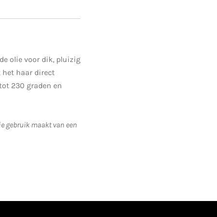
 olie voor dik, pluizig
 het haar direct
tot 230 graden en
 je gebruik maakt van een