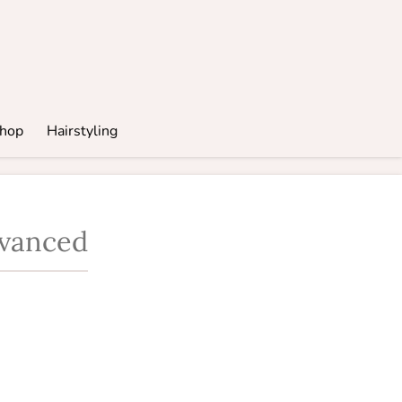
hop
Hairstyling
dvanced