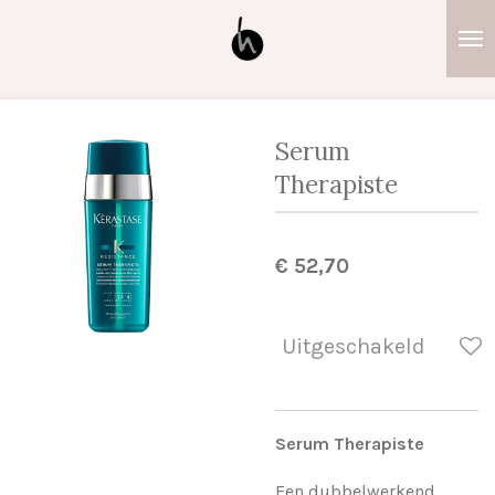
Ga
direct
naar
de
hoofdinhoud
Serum
Therapiste
€ 52,70
Uitgeschakeld
Serum Therapiste
Een dubbelwerkend