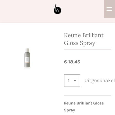
Ga
direct
naar
de
hoofdinhoud
Keune Brilliant
Gloss Spray
€ 18,45
Uitgeschake
keune Brilliant Gloss
Spray