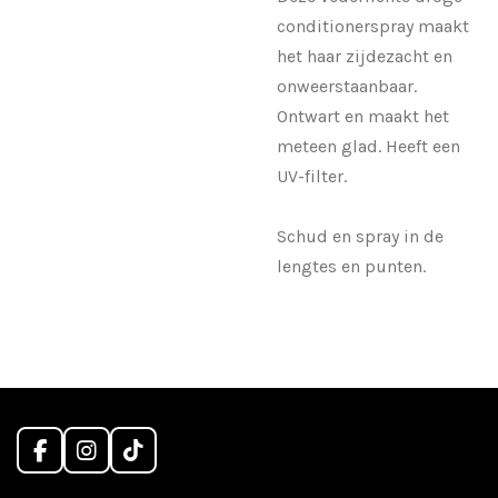
conditionerspray maakt
het haar zijdezacht en
onweerstaanbaar.
Ontwart en maakt het
meteen glad. Heeft een
UV-filter.
Schud en spray in de
lengtes en punten.
F
I
T
a
n
i