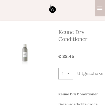
Ga
direct
naar
de
hoofdinhoud
Keune Dry
Conditioner
€ 22,45
Uitgeschake
Keune Dry Conditioner
Deze vederlichte droge