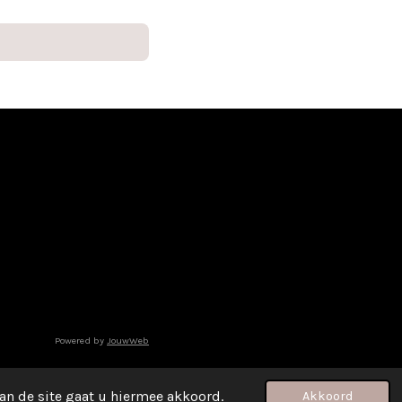
Powered by
JouwWeb
an de site gaat u hiermee akkoord.
Akkoord