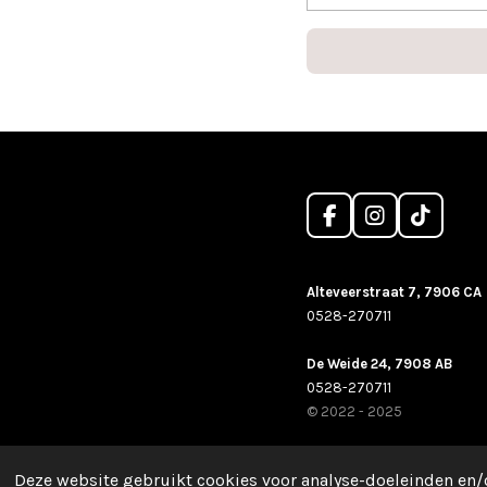
F
I
T
a
n
i
c
s
k
e
t
T
Alteveerstraat 7, 7906 CA
b
a
o
0528-270711
o
g
k
o
r
De Weide 24, 7908 AB
k
a
m
0528-270711
© 2022 - 2025
Deze website gebruikt cookies voor analyse-doeleinden en/o