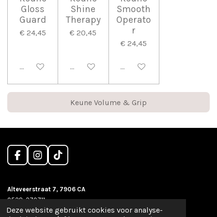
Gloss
Shine
Smooth
Guard
Therapy
Operato
r
€ 24,45
€ 20,45
€ 24,45
Uitgeschakeld
Uitgeschakeld
Uitgeschakeld
Keune Volume & Grip
F
I
T
a
n
i
c
s
k
e
t
T
Alteveerstraat 7, 7906 CA
b
a
o
0528-270711
o
g
k
Deze website gebruikt cookies voor analyse-
o
r