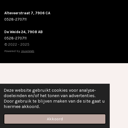
a
n
i
c
s
k
e
t
T
Alteveerstraat 7, 7906 CA
b
a
o
0528-270711
o
g
k
o
r
De Weide 24, 7908 AB
k
a
m
0528-270711
© 2022 - 2025
Powered by
JouwWeb
Deze website gebruikt cookies voor analyse-
doeleinden en/of het tonen van advertenties.
Door gebruik te blijven maken van de site gaat u
hiermee akkoord.
Akkoord